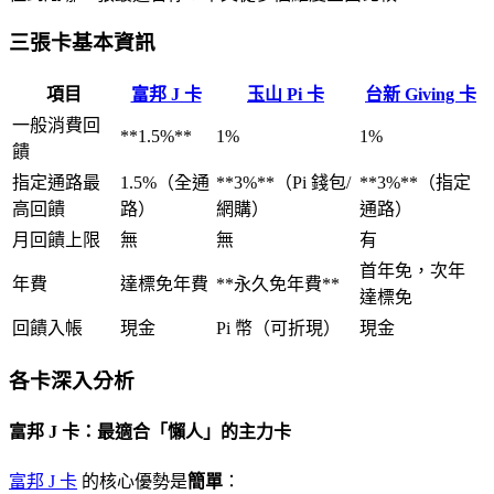
三張卡基本資訊
項目
富邦 J 卡
玉山 Pi 卡
台新 Giving 卡
一般消費回
**1.5%**
1%
1%
饋
指定通路最
1.5%（全通
**3%**（Pi 錢包/
**3%**（指定
高回饋
路）
網購）
通路）
月回饋上限
無
無
有
首年免，次年
年費
達標免年費
**永久免年費**
達標免
回饋入帳
現金
Pi 幣（可折現）
現金
各卡深入分析
富邦 J 卡：最適合「懶人」的主力卡
富邦 J 卡
的核心優勢是
簡單
：