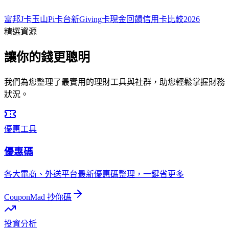
富邦J卡
玉山Pi卡
台新Giving卡
現金回饋
信用卡比較
2026
精選資源
讓你的錢更聰明
我們為您整理了最實用的理財工具與社群，助您輕鬆掌握財務
狀況。
優惠工具
優惠碼
各大電商、外送平台最新優惠碼整理，一鍵省更多
CouponMad 抄你碼
投資分析