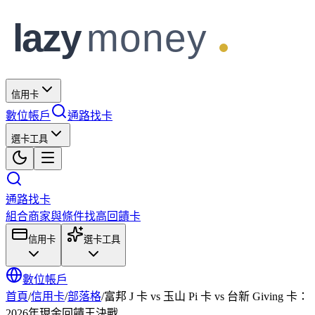
信用卡
數位帳戶
通路找卡
選卡工具
通路找卡
組合商家與條件找高回饋卡
信用卡
選卡工具
數位帳戶
首頁
/
信用卡
/
部落格
/
富邦 J 卡 vs 玉山 Pi 卡 vs 台新 Giving 卡：
2026年現金回饋王決戰