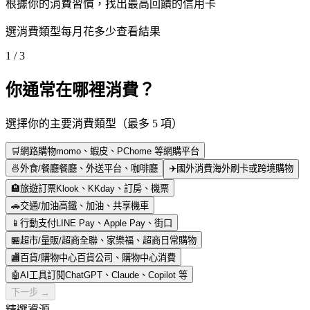
根據你的消費習慣，找出最高回饋的信用卡
選消費類型
每月花多少
查看結果
1
/
3
你通常在哪裡消費？
選擇你的主要消費類型（最多
5
項）
🛒
網路購物
momo、蝦皮、PChome 等網購平台
🍜
外食/餐廳
餐廳、外送平台、咖啡廳
✈️
國外消費
海外刷卡或跨境購物
🏨
旅遊訂票
Klook、KKday、訂房、機票
🚗
交通/加油
高鐵、加油、共享機車
📱
行動支付
LINE Pay、Apple Pay、街口
🏪
超市/量販/超商
全聯、家樂福、超商日常購物
🏬
百貨/購物中心
百貨公司、購物中心消費
🤖
AI工具訂閱
ChatGPT、Claude、Copilot 等
下一步 →
精選資源