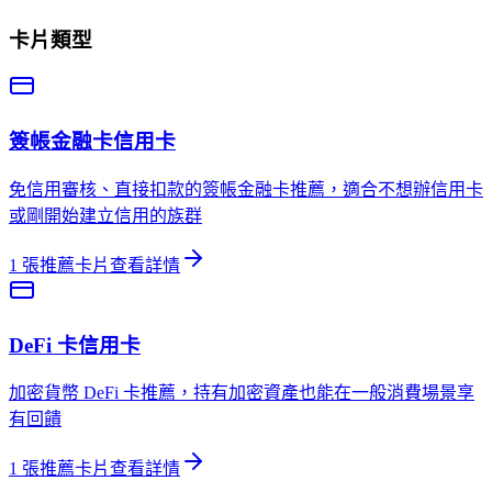
卡片類型
簽帳金融卡
信用卡
免信用審核、直接扣款的簽帳金融卡推薦，適合不想辦信用卡
或剛開始建立信用的族群
1
張推薦卡片
查看詳情
DeFi 卡
信用卡
加密貨幣 DeFi 卡推薦，持有加密資產也能在一般消費場景享
有回饋
1
張推薦卡片
查看詳情