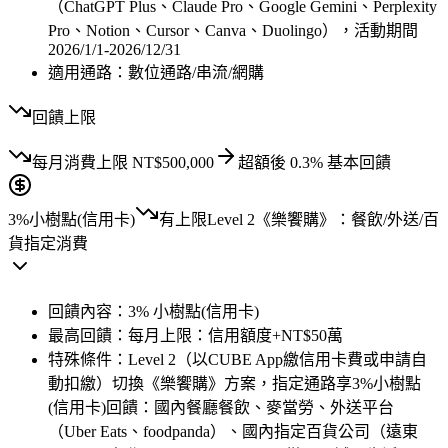
（ChatGPT Plus、Claude Pro、Google Gemini、Perplexity
Pro、Notion、Cursor、Canva、Duolingo），活動期間
2026/1/1-2026/12/31
適用通路：
數位通路/串流/網購
回饋上限
每月
消費上限
NT$
500,000
超額後
0.3
% 基本回饋
3%
小樹點(信用卡)
有上限
Level 2《樂饗購》：餐飲/外送/百
貨指定消費
回饋內容：
3% 小樹點(信用卡)
最高回饋：
每月上限：信用額度+NT$50萬
特殊條件：
Level 2（以CUBE App繳信用卡費或申請自
動扣繳）切換《樂饗購》方案，指定通路享3%小樹點
(信用卡)回饋：國內餐廳餐飲、麥當勞、外送平台
（Uber Eats、foodpanda）、國內指定百貨公司（遠東