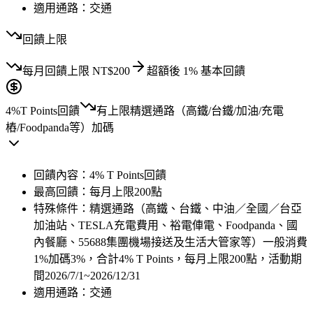
適用通路：
交通
回饋上限
每月
回饋上限
NT$
200
超額後
1
% 基本回饋
4%
T Points回饋
有上限
精選通路（高鐵/台鐵/加油/充電
樁/Foodpanda等）加碼
回饋內容：
4% T Points回饋
最高回饋：
每月上限200點
特殊條件：
精選通路（高鐵、台鐵、中油／全國／台亞
加油站、TESLA充電費用、裕電俥電、Foodpanda、國
內餐廳、55688集團機場接送及生活大管家等）一般消費
1%加碼3%，合計4% T Points，每月上限200點，活動期
間2026/7/1~2026/12/31
適用通路：
交通