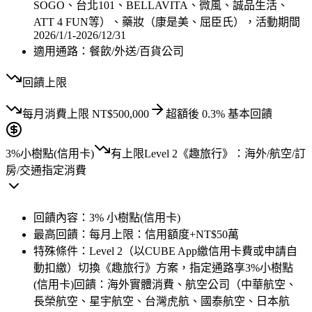
SOGO、台北101、BELLAVITA、微風、誠品生活、
ATT 4 FUN等）、藥妝（康是美、屈臣氏），活動期間
2026/1/1-2026/12/31
適用通路：
餐飲/外送/百貨公司
回饋上限
每月
消費上限
NT$
500,000
超額後
0.3
% 基本回饋
3%
小樹點(信用卡)
有上限
Level 2《趣旅行》：海外/航空/訂
房/交通指定消費
回饋內容：
3% 小樹點(信用卡)
最高回饋：
每月上限：信用額度+NT$50萬
特殊條件：
Level 2（以CUBE App繳信用卡費或申請自
動扣繳）切換《趣旅行》方案，指定通路享3%小樹點
(信用卡)回饋：海外實體消費、航空公司（中華航空、
長榮航空、星宇航空、台灣虎航、國泰航空、日本航