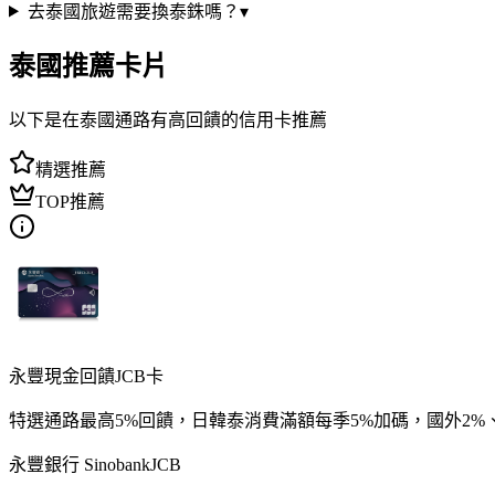
去泰國旅遊需要換泰銖嗎？
▾
泰國
推薦卡片
以下是在
泰國
通路有高回饋的信用卡推薦
精選推薦
TOP推薦
永豐現金回饋JCB卡
特選通路最高5%回饋，日韓泰消費滿額每季5%加碼，國外2%
永豐銀行 Sinobank
JCB