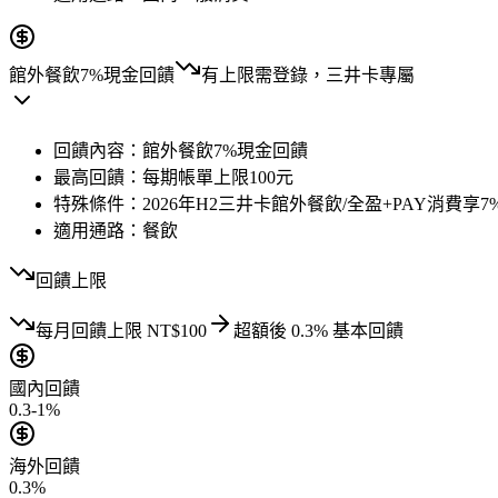
館外餐飲7%現金回饋
有上限
需登錄，三井卡專屬
回饋內容：
館外餐飲7%現金回饋
最高回饋：
每期帳單上限100元
特殊條件：
2026年H2三井卡館外餐飲/全盈+PAY消費享7%現
適用通路：
餐飲
回饋上限
每月
回饋上限
NT$
100
超額後
0.3
% 基本回饋
國內回饋
0.3-1%
海外回饋
0.3%