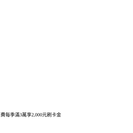
每季滿3萬享2,000元刷卡金